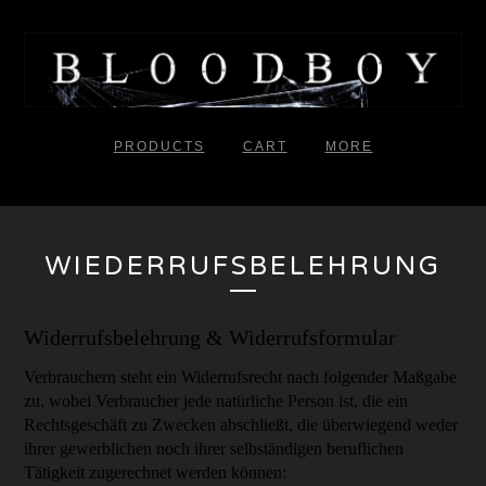
PRODUCTS
CART
MORE
WIEDERRUFSBELEHRUNG
Widerrufsbelehrung & Widerrufsformular
Verbrauchern steht ein Widerrufsrecht nach folgender Maßgabe
zu, wobei Verbraucher jede natürliche Person ist, die ein
Rechtsgeschäft zu Zwecken abschließt, die überwiegend weder
ihrer gewerblichen noch ihrer selbständigen beruflichen
Tätigkeit zugerechnet werden können: